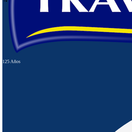
Sopas
Vinagres
125 Años