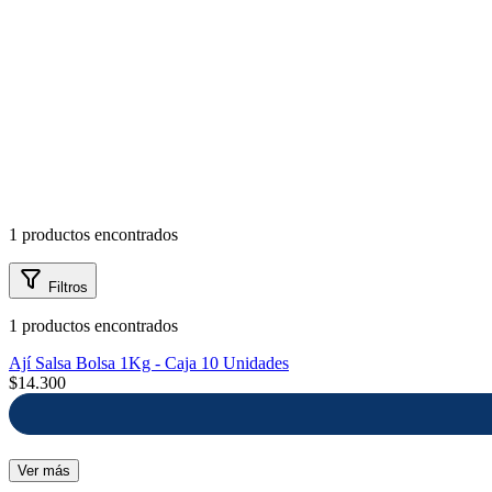
mayor
Estilo de Vida
Contáctanos
Nosotros
1 productos encontrados
Ayuda
Filtros
1 productos encontrados
Traverso
Ají Salsa Bolsa 1Kg - Caja 10 Unidades
Información
$14.300
Ver más