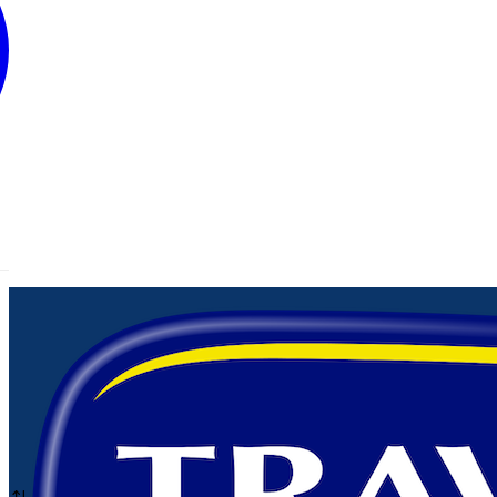
Ají Salsa
BARBECUE
Café
Cebollas
Chucrut
DRESSING
Elige una
Esencia de Vainilla
Jugo Concentrado
Jugos de Limón
Ketchup
Mayonesas
Mostazas
Packs Traverso
Pepinillos
Pestos
Pickles
Salsa Americana
Salsa Soya
Salsa Teriyaki