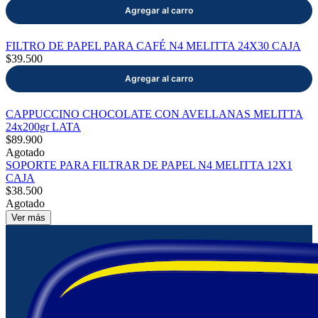
FILTRO DE PAPEL PARA CAFÉ N4 MELITTA 24X30 CAJA
$39.500
CAPPUCCINO CHOCOLATE CON AVELLANAS MELITTA
24x200gr LATA
$89.900
Agotado
SOPORTE PARA FILTRAR DE PAPEL N4 MELITTA 12X1
CAJA
$38.500
Agotado
Ver más