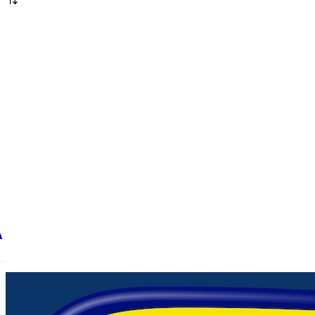
Sopas
Vinagres