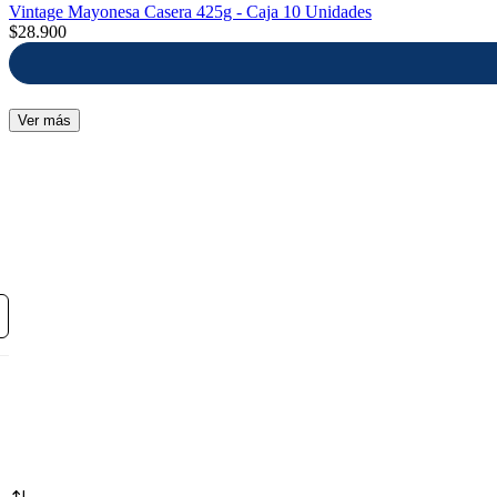
Vintage Mayonesa Casera 425g - Caja 10 Unidades
$28.900
Ver más
Mayonesas
Mostazas
Packs Traverso
Pepinillos
Pestos
Pickles
Salsa Americana
Salsa Soya
Salsa Teriyaki