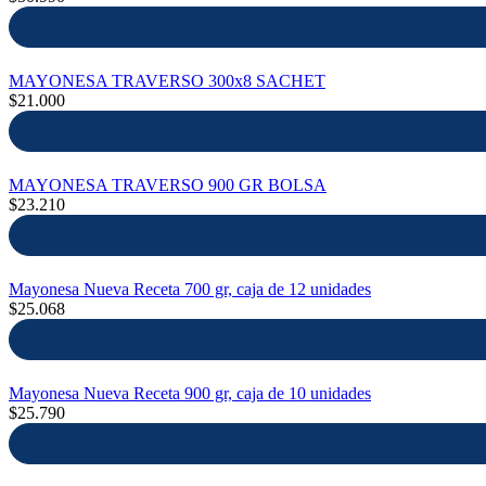
MAYONESA TRAVERSO 300x8 SACHET
$21.000
MAYONESA TRAVERSO 900 GR BOLSA
$23.210
Mayonesa Nueva Receta 700 gr, caja de 12 unidades
$25.068
Mayonesa Nueva Receta 900 gr, caja de 10 unidades
$25.790