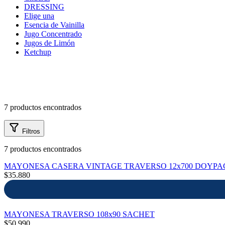
mayor
DRESSING
Elige una
Estilo de Vida
Esencia de Vainilla
Jugo Concentrado
Contáctanos
Jugos de Limón
Ketchup
Nosotros
7 productos encontrados
Ayuda
Filtros
7 productos encontrados
Traverso
MAYONESA CASERA VINTAGE TRAVERSO 12x700 DOYPA
Información
$35.880
MAYONESA TRAVERSO 108x90 SACHET
$50.990