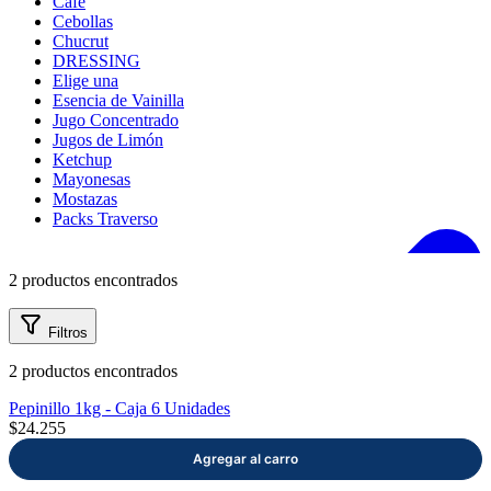
Café
mayor
Cebollas
Estilo de Vida
Chucrut
DRESSING
Elige una
Contáctanos
Categorías
Esencia de Vainilla
Nosotros
Jugo Concentrado
Jugos de Limón
A LA MESA
Ketchup
Aceite de
Mayonesas
Oliva
Mostazas
Aceitunas
Packs Traverso
Aceto
Balsámico
Ají Crema
Ají Extracto
2 productos encontrados
Ayuda
Ají Pebre
Ají Salsa
Filtros
BARBECUE
Traverso
Café
2 productos encontrados
Información
Cebollas
Chucrut
Pepinillo 1kg - Caja 6 Unidades
DRESSING
$24.255
Elige una
Esencia de
Vainilla