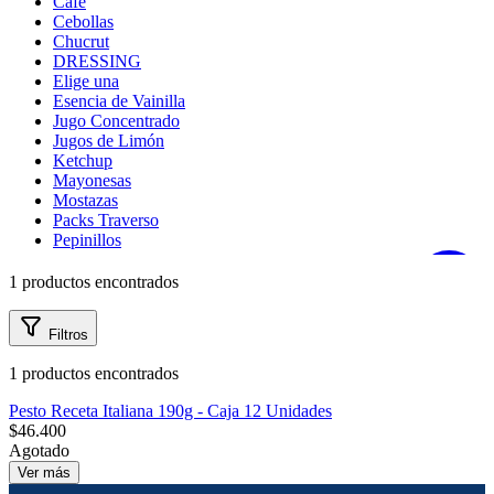
Café
mayor
Cebollas
Estilo de Vida
Chucrut
DRESSING
Elige una
Contáctanos
Categorías
Esencia de Vainilla
Nosotros
Jugo Concentrado
Jugos de Limón
A LA MESA
Ketchup
Aceite de
Mayonesas
Oliva
Mostazas
Aceitunas
Packs Traverso
Aceto
Pepinillos
Balsámico
Ají Crema
Ají Extracto
1 productos encontrados
Ayuda
Ají Pebre
Ají Salsa
Filtros
BARBECUE
Traverso
Café
1 productos encontrados
Información
Cebollas
Chucrut
Pesto Receta Italiana 190g - Caja 12 Unidades
DRESSING
$46.400
Elige una
Agotado
Esencia de
Ver más
Vainilla