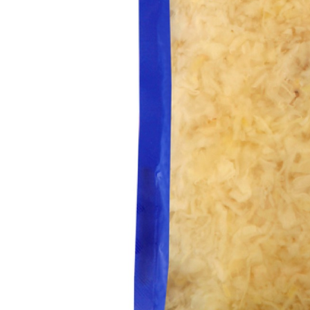
mayor
Estilo de Vida
Contáctanos
Nosotros
Ayuda
Traverso
Información