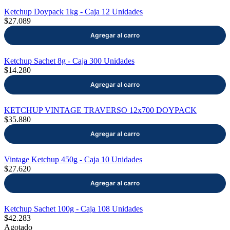
Ketchup Doypack 1kg - Caja 12 Unidades
$27.089
Ketchup Sachet 8g - Caja 300 Unidades
$14.280
KETCHUP VINTAGE TRAVERSO 12x700 DOYPACK
$35.880
Vintage Ketchup 450g - Caja 10 Unidades
$27.620
Ketchup Sachet 100g - Caja 108 Unidades
$42.283
Agotado