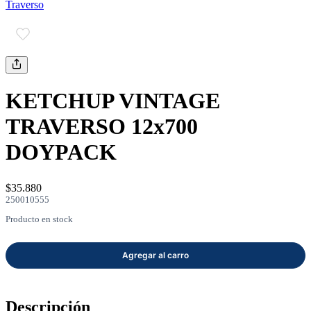
Traverso
mayor
Estilo de Vida
Contáctanos
Nosotros
KETCHUP VINTAGE
TRAVERSO 12x700
DOYPACK
Ayuda
$35.880
250010555
Traverso
Producto en stock
Información
Descripción