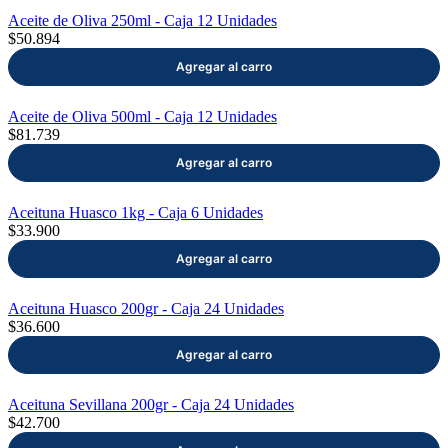
Jugo
Aceite de Oliva 250ml - Caja 12 Unidades
Concentrado
$50.894
Jugos de
Limón
Ketchup
Mayonesas
Mostazas
Aceite de Oliva 500ml - Caja 12 Unidades
Packs
$81.739
Traverso
Pepinillos
Pestos
Pickles
Aceituna Huasco 1kg - Caja 6 Unidades
Salsa
$33.900
Americana
Salsa Soya
Salsa
Teriyaki
Aceituna Huasco 200gr - Caja 24 Unidades
Sopas
$36.600
Vinagres
Aceituna Sevillana 200gr - Caja 24 Unidades
$42.700