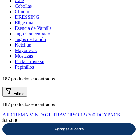
Café
mayor
Cebollas
Estilo de Vida
Chucrut
DRESSING
Elige una
Contáctanos
Categorías
Esencia de Vainilla
Nosotros
Jugo Concentrado
Jugos de Limón
A LA MESA
Ketchup
Aceite de
Mayonesas
Oliva
Mostazas
Aceitunas
Packs Traverso
Aceto
Pepinillos
Balsámico
Pestos
Ají Crema
Pickles
Ají Extracto
187 productos encontrados
Ayuda
Salsa Americana
Ají Pebre
Salsa Soya
Ají Salsa
Filtros
Salsa Teriyaki
BARBECUE
Traverso
Sopas
Café
187 productos encontrados
Información
Vinagres
Cebollas
Chucrut
AJI CREMA VINTAGE TRAVERSO 12x700 DOYPACK
DRESSING
$35.880
Elige una
Esencia de
Vainilla