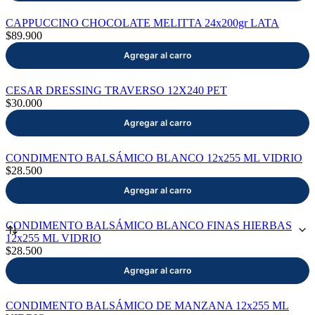
CAPPUCCINO CHOCOLATE MELITTA 24x200gr LATA
$89.900
CESAR DRESSING TRAVERSO 12X240 PET
$30.000
CONDIMENTO BALSÁMICO BLANCO 12x255 ML VIDRIO
$28.500
CONDIMENTO BALSÁMICO BLANCO FINAS HIERBAS
12x255 ML VIDRIO
$28.500
CONDIMENTO BALSÁMICO DE MANZANA 12x255 ML