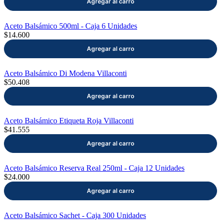
Aceto Balsámico 500ml - Caja 6 Unidades
$14.600
Aceto Balsámico Di Modena Villaconti
$50.408
Aceto Balsámico Etiqueta Roja Villaconti
$41.555
Aceto Balsámico Reserva Real 250ml - Caja 12 Unidades
$24.000
Aceto Balsámico Sachet - Caja 300 Unidades