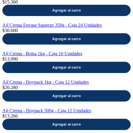
$15.360
Ají Crema Envase Squeeze 350g - Caja 24 Unidades
$30.600
Ají Crema - Bolsa 1kg - Caja 10 Unidades
$13.990
Ají Crema - Doypack 1kg - Caja 12 Unidades
$20.280
Ají Crema - Doypack 500g - Caja 12 Unidades
$13.266