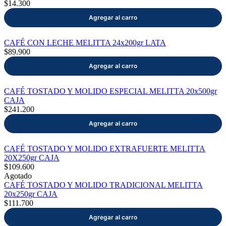
$14.300
CAFÉ CON LECHE MELITTA 24x200gr LATA
$89.900
CAFÉ TOSTADO Y MOLIDO ESPECIAL MELITTA 20x500gr
CAJA
$241.200
CAFÉ TOSTADO Y MOLIDO EXTRAFUERTE MELITTA
20X250gr CAJA
$109.600
Agotado
CAFÉ TOSTADO Y MOLIDO TRADICIONAL MELITTA
20x250gr CAJA
$111.700