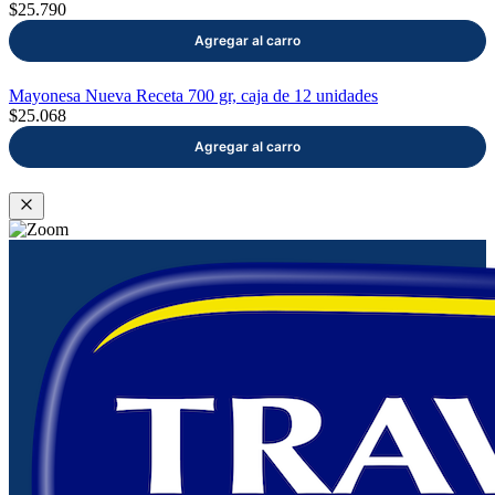
$25.790
Mayonesa Nueva Receta 700 gr, caja de 12 unidades
$25.068