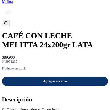
Melitta
mayor
Estilo de Vida
Contáctanos
Nosotros
CAFÉ CON LECHE
MELITTA 24x200gr LATA
$89.900
643071235
Ayuda
Producto en stock
Traverso
Información
Descripción
Café instantáneo sabor café con leche