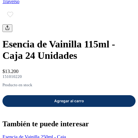
Traverso
mayor
Estilo de Vida
Contáctanos
Nosotros
Esencia de Vainilla 115ml -
Caja 24 Unidades
$13.200
151010220
Ayuda
Producto en stock
Traverso
Información
También te puede interesar
Esencia de Vainilla 250ml - Caja