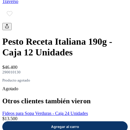
Traverso
mayor
Estilo de Vida
Contáctanos
Nosotros
Pesto Receta Italiana 190g -
Caja 12 Unidades
$46.400
290010130
Ayuda
Producto agotado
Agotado
Traverso
Información
Otros clientes también vieron
Fideos para Sopa Verduras - Caja 24 Unidades
$13.500