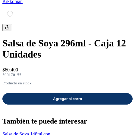
Kikkoman
mayor
Estilo de Vida
Contáctanos
Nosotros
Salsa de Soya 296ml - Caja 12
Unidades
$60.400
500170155
Ayuda
Producto en stock
Traverso
Información
También te puede interesar
Salsa de Soya 148ml con