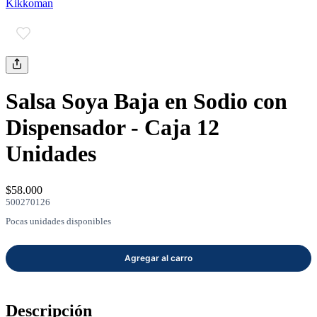
Kikkoman
mayor
Estilo de Vida
Contáctanos
Nosotros
Salsa Soya Baja en Sodio con
Dispensador - Caja 12
Unidades
Ayuda
$58.000
500270126
Pocas unidades disponibles
Traverso
Información
Descripción