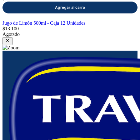
Jugo de Limón 500ml - Caja 12 Unidades
$13.100
Agotado