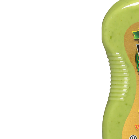
mayor
Estilo de Vida
Contáctanos
Nosotros
Ayuda
Traverso
Información