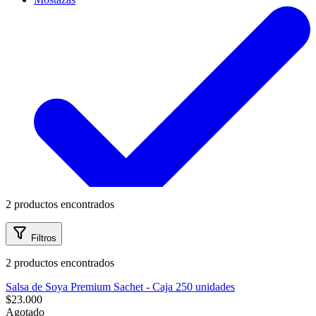
mayor
Categorías
Estilo de Vida
A LA MESA
Aceto
Contáctanos
Balsámico
Nosotros
BARBECUE
DRESSING
Jugo
Concentrado
Jugos de
Limón
Mayonesas
Mostazas
Ayuda
2 productos encontrados
Traverso
Salsa Soya
Filtros
Información
Salsa Soya
Sopas
Sopas
Vinagres
2 productos encontrados
Vinagres
Salsa de Soya Premium Sachet - Caja 250 unidades
$23.000
Agotado