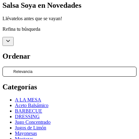
Salsa Soya en Novedades
Llévatelos antes que se vayan!
Refina tu búsqueda
Ordenar
Refina tu búsqueda
Categorías
Volver al menú
Volver al menú
Volver al menú
Volver al menú
Volver a
Volver a
Volver a
Volver a
principal
principal
principal
principal
Comprar
Comprar
Comprar
Comprar
Mi
A LA MESA
cuenta
Comprar
Estilo de Vida
Traverso
Información
Jugos de limón
Salsas y Aderez
Vinagres y Acet
Café Melita
V
Ordenar
Aceto Balsámico
BARBECUE
Categorías
DRESSING
Jugo Concentrado
Jugos de Limón
Comprar
Mayonesas
Venta al por
Mostazas