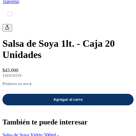
Traverso
mayor
Estilo de Vida
Contáctanos
Nosotros
Salsa de Soya 1lt. - Caja 20
Unidades
$43.000
141010210
Ayuda
Producto en stock
Traverso
Información
También te puede interesar
Salsa de Soya Vidrio 500ml -