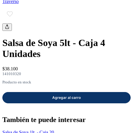
Traverso
mayor
Estilo de Vida
Contáctanos
Nosotros
Salsa de Soya 5lt - Caja 4
Unidades
$38.100
141010320
Ayuda
Producto en stock
Traverso
Información
También te puede interesar
Salsa de Soya 1lt. - Caja 20