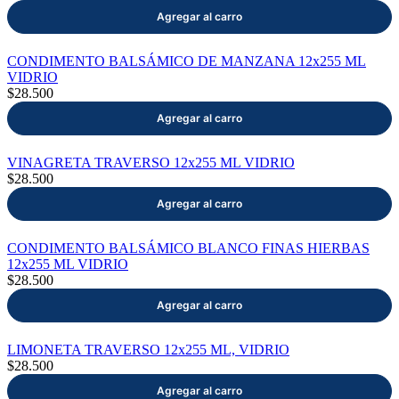
mayor
Estilo de Vida
CONDIMENTO BALSÁMICO DE MANZANA 12x255 ML
Contáctanos
VIDRIO
$28.500
Nosotros
VINAGRETA TRAVERSO 12x255 ML VIDRIO
$28.500
Ayuda
CONDIMENTO BALSÁMICO BLANCO FINAS HIERBAS
12x255 ML VIDRIO
$28.500
Traverso
Información
LIMONETA TRAVERSO 12x255 ML, VIDRIO
$28.500