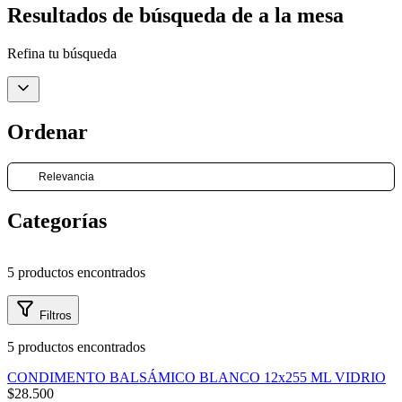
Resultados de búsqueda de
a la mesa
Ordenar
Refina tu búsqueda
Ordenar
Categorías
Categorías
Volver al menú
Volver al menú
Volver al menú
Volver al menú
Volver a
Volver a
Volver a
Volver a
5 productos encontrados
principal
principal
principal
principal
Comprar
Comprar
Comprar
Comprar
Mi
cuenta
Comprar
Estilo de Vida
Traverso
Información
Jugos de limón
Salsas y Aderez
Vinagres y Acet
Café Melita
V
Filtros
Categorías
5 productos encontrados
Comprar
CONDIMENTO BALSÁMICO BLANCO 12x255 ML VIDRIO
Venta al por
$28.500