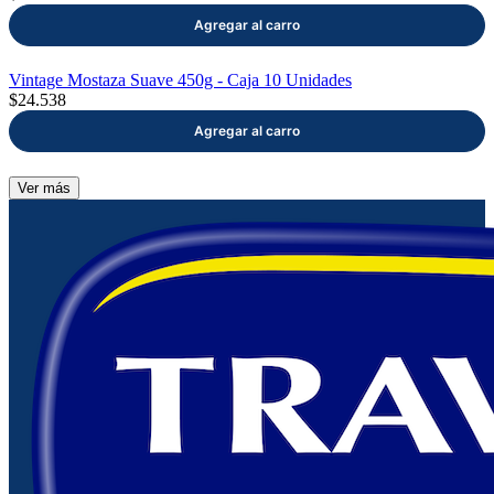
Vintage Mostaza Suave 450g - Caja 10 Unidades
$24.538
Ver más