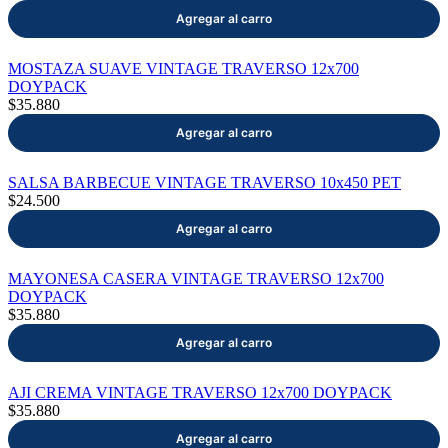
mayor
Estilo de Vida
MOSTAZA SUAVE VINTAGE TRAVERSO 12x700
Contáctanos
DOYPACK
$35.880
Nosotros
SALSA BARBECUE VINTAGE TRAVERSO 10x450 PET
$24.500
Ayuda
MAYONESA CASERA VINTAGE TRAVERSO 12x700
DOYPACK
$35.880
Traverso
Información
AJI CREMA VINTAGE TRAVERSO 12x700 DOYPACK
$35.880