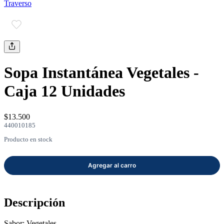
Traverso
mayor
Estilo de Vida
Contáctanos
Nosotros
Sopa Instantánea Vegetales -
Caja 12 Unidades
$13.500
440010185
Ayuda
Producto en stock
Traverso
Información
Descripción
Sabor: Vegetales