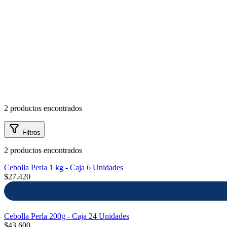
mayor
Estilo de Vida
Contáctanos
Nosotros
2 productos encontrados
Ayuda
Filtros
2 productos encontrados
Traverso
Cebolla Perla 1 kg - Caja 6 Unidades
Información
$27.420
Cebolla Perla 200g - Caja 24 Unidades
$43.600