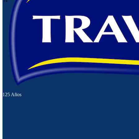
Sopas
Vinagres
125 Años