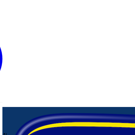
Cebollas
Chucrut
DRESSING
Elige una
Esencia de Vainilla
Jugo Concentrado
Jugos de Limón
Ketchup
Mayonesas
Mostazas
Packs Traverso
Pepinillos
Pestos
Pickles
Salsa Americana
Salsa Soya
Salsa Teriyaki